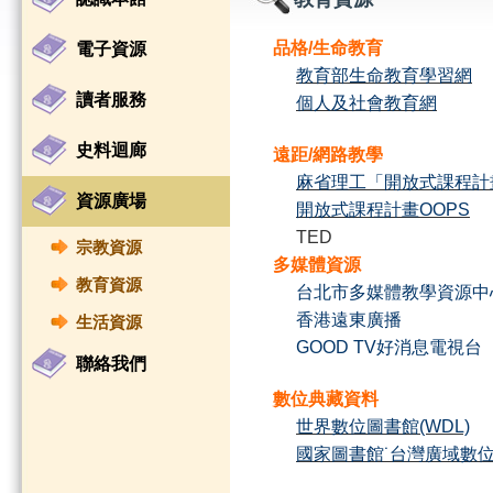
品格/生命教育
電子資源
教育部生命教育學習網
讀者服務
個人及社會教育網
史料迴廊
遠距/網路教學
麻省理工「開放式課程計
資源廣場
開放式課程計畫OOPS
TED
宗教資源
多媒體資源
教育資源
台北市多媒體教學資源中
香港遠東廣播
生活資源
GOOD TV好消息電視台
聯絡我們
數位典藏資料
世界數位圖書館(WDL)
國家圖書館˙台灣廣域數